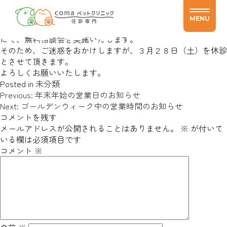
無料相談会のお知らせ
Posted on
2026.03.01
2026.03.01
by
coma_admin
MENU
３月２８日（土）和歌山県橋本市のアニマルレストハウスさん
にて、無料相談会を実施いたします。
そのため、ご迷惑をおかけしますが、３月２８日（土）を休診
とさせて頂きます。
よろしくお願いいたします。
Posted in
未分類
投
Previous:
年末年始の営業日のお知らせ
稿
Next:
ゴールデンウィーク中の営業時間のお知らせ
ナ
コメントを残す
ビ
メールアドレスが公開されることはありません。
※
が付いて
ゲ
いる欄は必須項目です
ー
コメント
※
シ
ョ
ン