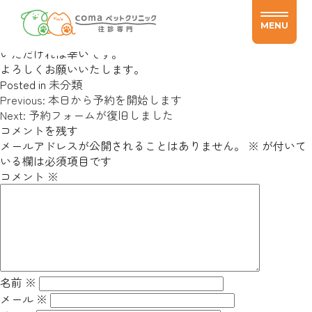
予約の際は、お電話ください
Posted on
2024.06.17
2024.06.17
by
coma_admin
MENU
現在、予約フォームが不具合を起こしているため、直接お電話
いただければ幸いです。
よろしくお願いいたします。
Posted in
未分類
投
Previous:
本日から予約を開始します
稿
Next:
予約フォームが復旧しました
ナ
コメントを残す
ビ
メールアドレスが公開されることはありません。
※
が付いて
ゲ
いる欄は必須項目です
ー
コメント
※
シ
ョ
ン
名前
※
メール
※